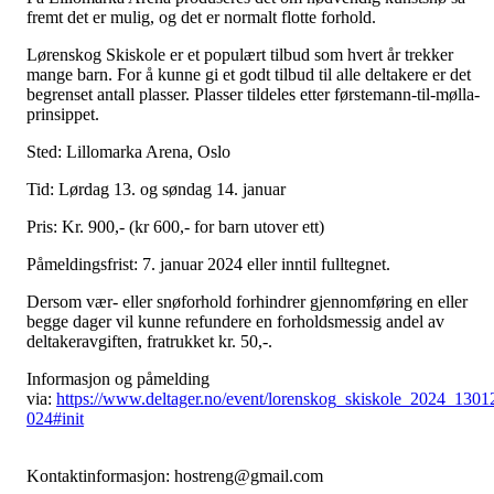
fremt det er mulig, og det er normalt flotte forhold.
Lørenskog Skiskole er et populært tilbud som hvert år trekker
mange barn. For å kunne gi et godt tilbud til alle deltakere er det
begrenset antall plasser. Plasser tildeles etter førstemann-til-mølla-
prinsippet.
Sted: Lillomarka Arena, Oslo
Tid: Lørdag 13. og søndag 14. januar
Pris: Kr. 900,- (kr 600,- for barn utover ett)
Påmeldingsfrist: 7. januar 2024 eller inntil fulltegnet.
Dersom vær- eller snøforhold forhindrer gjennomføring en eller
begge dager vil kunne refundere en forholdsmessig andel av
deltakeravgiften, fratrukket kr. 50,-.
Informasjon og påmelding
via:
https://www.deltager.no/event/lorenskog_skiskole_2024_1301
024#init
Kontaktinformasjon: hostreng@gmail.com