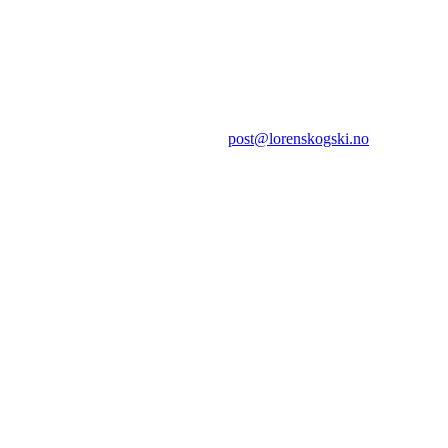
Lørenskog Skiklubb
Postboks 30
1471 LØRENSKOG
E-post:
post@lorenskogski.no
.