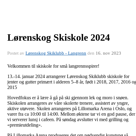
Lørenskog Skiskole 2024
Postet av
Lørenskog Skiklubb - Langrenn
den
16. nov 2023
Velkommen til skiskole for små langrennsspirer!
13.-14. januar 2024 arrangerer Lørenskog Skiklubb skiskole for
jenter og gutter primært i alderen 5–8 år, født i 2018, 2017, 2016 o
2015
Hovedfokus er å lære å gå på ski gjennom lek og moro i snøen.
Skiskolen arrangeres av våre skolerte trenere, assistert av yngre,
aktive utøvere. Skolen arrangeres på Lillomarka Arena i Oslo, og
varer fra ca 10:00 til 14:00. Mellom øktene tar vi en god pause, der
vi serverer lunsj i cafeen. På søndag avslutter vi med grilling og
«premieutdeling».
På Lillomarka Arena produseres det om nødvendig kunstsnø så