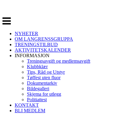
Veksle
navigasjon
NYHETER
OM LANGRENSSGRUPPA
TRENINGSTILBUD
AKTIVITETSKALENDER
INFORMASJON
Treningsavgift og medlemsavgift
Klubbklær
Tips, Råd og Utstyr
Tøffest uten fluor
Dokumentarkiv
Bildegalleri
Skjema for utlegg
Politiattest
KONTAKT
BLI MEDLEM