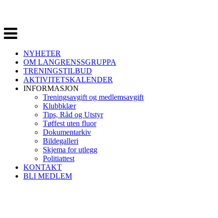
Veksle
navigasjon
NYHETER
OM LANGRENSSGRUPPA
TRENINGSTILBUD
AKTIVITETSKALENDER
INFORMASJON
Treningsavgift og medlemsavgift
Klubbklær
Tips, Råd og Utstyr
Tøffest uten fluor
Dokumentarkiv
Bildegalleri
Skjema for utlegg
Politiattest
KONTAKT
BLI MEDLEM