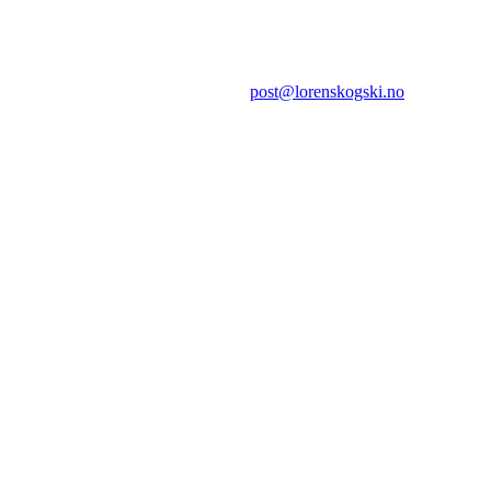
Postboks 30
1471 LØRENSKOG
E-post:
post@lorenskogski.no
.