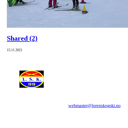
Shared
(2)
15.11.2021
Spørsmål om websidene rettes til:
webmaster@lorenskogski.no
Lørenskog Skiklubb