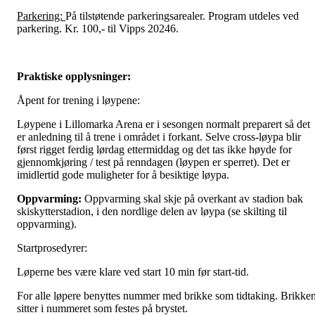
Parkering:
På tilstøtende parkeringsarealer. Program utdeles ved
parkering. Kr. 100,- til Vipps 20246.
Praktiske opplysninger:
Åpent for trening i løypene:
Løypene i Lillomarka Arena er i sesongen normalt preparert så det
er anledning til å trene i området i forkant. Selve cross-løypa blir
først rigget ferdig lørdag ettermiddag og det tas ikke høyde for
gjennomkjøring / test på renndagen (løypen er sperret). Det er
imidlertid gode muligheter for å besiktige løypa.
Oppvarming:
Oppvarming skal skje på overkant av stadion bak
skiskytterstadion, i den nordlige delen av løypa (se skilting til
oppvarming).
Startprosedyrer:
Løperne bes være klare ved start 10 min før start-tid.
For alle løpere benyttes nummer med brikke som tidtaking. Brikke
sitter i nummeret som festes på brystet.