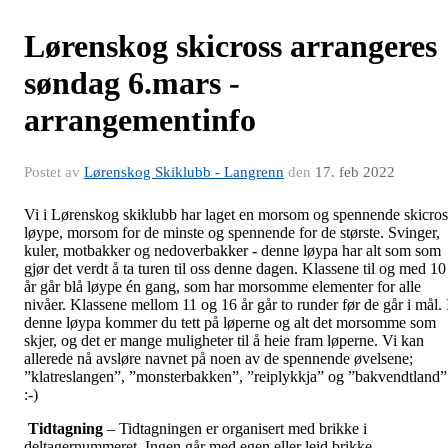
Lørenskog skicross arrangeres
søndag 6.mars -
arrangementinfo
Postet av
Lørenskog Skiklubb - Langrenn
den
17. feb 2022
Vi i Lørenskog skiklubb har laget en morsom og spennende skicros
løype, morsom for de minste og spennende for de største. Svinger,
kuler, motbakker og nedoverbakker - denne løypa har alt som som
gjør det verdt å ta turen til oss denne dagen. Klassene til og med 10
år går blå løype én gang, som har morsomme elementer for alle
nivåer. Klassene mellom 11 og 16 år går to runder før de går i mål. 
denne løypa kommer du tett på løperne og alt det morsomme som
skjer, og det er mange muligheter til å heie fram løperne. Vi kan
allerede nå avsløre navnet på noen av de spennende øvelsene;
”klatreslangen”, ”monsterbakken”, ”reiplykkja” og ”bakvendtland”
:-)
Tidtagning
– Tidtagningen er organisert med brikke i
deltagernummeret. Ingen går med egen eller leid brikke.