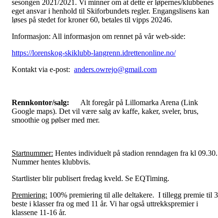
sesongen 2021/2021. Vi minner om at dette er løpernes/klubbenes
eget ansvar i henhold til Skiforbundets regler. Engangslisens kan
løses på stedet for kroner 60, betales til vipps 20246.
Informasjon: All informasjon om rennet på vår web-side:
https://lorenskog-skiklubb-langrenn.idrettenonline.no/
Kontakt via e-post:
anders.owrejo@gmail.com
Rennkontor/salg:
Alt foregår på Lillomarka Arena (Link
Google maps). Det vil være salg av kaffe, kaker, sveler, brus,
smoothie og pølser med mer.
Startnummer:
Hentes individuelt på stadion renndagen fra kl 09.30.
Nummer hentes klubbvis.
Startlister blir publisert fredag kveld. Se EQTiming.
Premiering:
100% premiering til alle deltakere. I tillegg premie til 3
beste i klasser fra og med 11 år. Vi har også uttrekkspremier i
klassene 11-16 år.