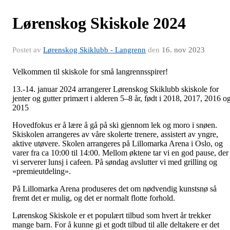
Lørenskog Skiskole 2024
Postet av
Lørenskog Skiklubb - Langrenn
den
16. nov 2023
Velkommen til skiskole for små langrennsspirer!
13.-14. januar 2024 arrangerer Lørenskog Skiklubb skiskole for
jenter og gutter primært i alderen 5–8 år, født i 2018, 2017, 2016 o
2015
Hovedfokus er å lære å gå på ski gjennom lek og moro i snøen.
Skiskolen arrangeres av våre skolerte trenere, assistert av yngre,
aktive utøvere. Skolen arrangeres på Lillomarka Arena i Oslo, og
varer fra ca 10:00 til 14:00. Mellom øktene tar vi en god pause, der
vi serverer lunsj i cafeen. På søndag avslutter vi med grilling og
«premieutdeling».
På Lillomarka Arena produseres det om nødvendig kunstsnø så
fremt det er mulig, og det er normalt flotte forhold.
Lørenskog Skiskole er et populært tilbud som hvert år trekker
mange barn. For å kunne gi et godt tilbud til alle deltakere er det