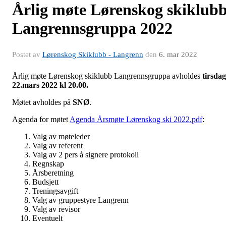
Årlig møte Lørenskog skiklub
Langrennsgruppa 2022
Postet av
Lørenskog Skiklubb - Langrenn
den
6. mar 2022
Årlig møte Lørenskog skiklubb Langrennsgruppa avholdes
tirsdag
22.mars 2022 kl 20.00.
Møtet avholdes på
SNØ
.
Agenda for møtet
Agenda Årsmøte Lørenskog ski 2022.pdf
:
Valg av møteleder
Valg av referent
Valg av 2 pers å signere protokoll
Regnskap
Årsberetning
Budsjett
Treningsavgift
Valg av gruppestyre Langrenn
Valg av revisor
Eventuelt