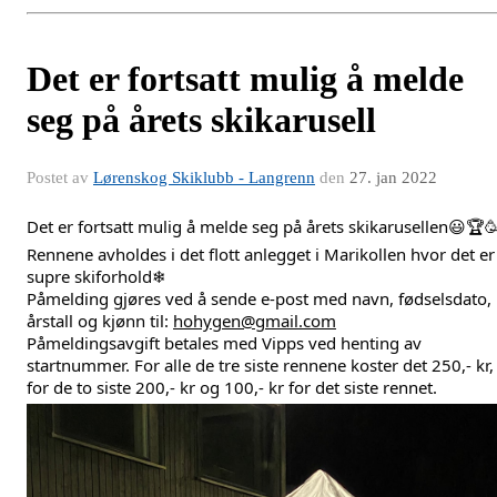
Det er fortsatt mulig å melde
seg på årets skikarusell
Postet av
Lørenskog Skiklubb - Langrenn
den
27. jan 2022
Det er fortsatt mulig å melde seg på årets skikarusellen😃🏆
Rennene avholdes i det flott anlegget i Marikollen
hvor
det er
supre skiforhold❄
Påmelding gjøres ved å sende e-post med navn, fødselsdato,
årstall og kjønn til:
hohygen@gmail.com
Påmeldingsavgift betales med Vipps ved henting av
startnummer. For alle de tre siste rennene koster det 250,- kr,
for de to siste 200,- kr og 100,- kr for det siste rennet.