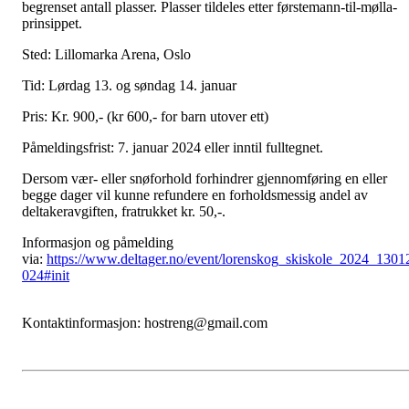
begrenset antall plasser. Plasser tildeles etter førstemann-til-mølla-
prinsippet.
Sted: Lillomarka Arena, Oslo
Tid: Lørdag 13. og søndag 14. januar
Pris: Kr. 900,- (kr 600,- for barn utover ett)
Påmeldingsfrist: 7. januar 2024 eller inntil fulltegnet.
Dersom vær- eller snøforhold forhindrer gjennomføring en eller
begge dager vil kunne refundere en forholdsmessig andel av
deltakeravgiften, fratrukket kr. 50,-.
Informasjon og påmelding
via:
https://www.deltager.no/event/lorenskog_skiskole_2024_1301
024#init
Kontaktinformasjon: hostreng@gmail.com