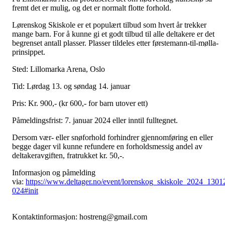
fremt det er mulig, og det er normalt flotte forhold.
Lørenskog Skiskole er et populært tilbud som hvert år trekker
mange barn. For å kunne gi et godt tilbud til alle deltakere er det
begrenset antall plasser. Plasser tildeles etter førstemann-til-mølla-
prinsippet.
Sted: Lillomarka Arena, Oslo
Tid: Lørdag 13. og søndag 14. januar
Pris: Kr. 900,- (kr 600,- for barn utover ett)
Påmeldingsfrist: 7. januar 2024 eller inntil fulltegnet.
Dersom vær- eller snøforhold forhindrer gjennomføring en eller
begge dager vil kunne refundere en forholdsmessig andel av
deltakeravgiften, fratrukket kr. 50,-.
Informasjon og påmelding
via:
https://www.deltager.no/event/lorenskog_skiskole_2024_1301
024#init
Kontaktinformasjon: hostreng@gmail.com