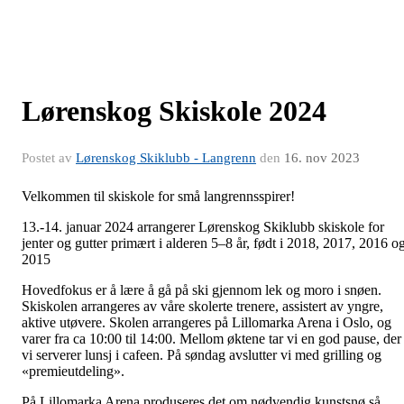
Lørenskog Skiskole 2024
Postet av
Lørenskog Skiklubb - Langrenn
den
16. nov 2023
Velkommen til skiskole for små langrennsspirer!
13.-14. januar 2024 arrangerer Lørenskog Skiklubb skiskole for
jenter og gutter primært i alderen 5–8 år, født i 2018, 2017, 2016 o
2015
Hovedfokus er å lære å gå på ski gjennom lek og moro i snøen.
Skiskolen arrangeres av våre skolerte trenere, assistert av yngre,
aktive utøvere. Skolen arrangeres på Lillomarka Arena i Oslo, og
varer fra ca 10:00 til 14:00. Mellom øktene tar vi en god pause, der
vi serverer lunsj i cafeen. På søndag avslutter vi med grilling og
«premieutdeling».
På Lillomarka Arena produseres det om nødvendig kunstsnø så