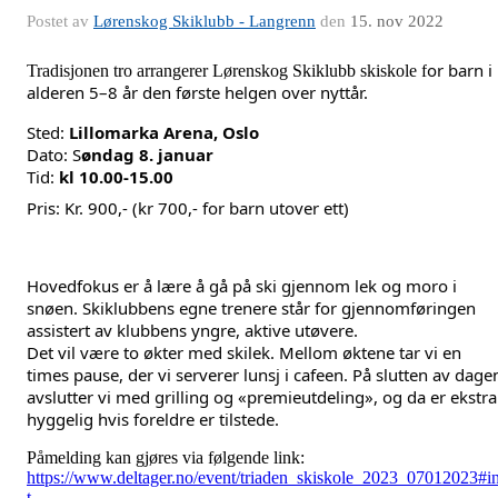
Postet av
Lørenskog Skiklubb - Langrenn
den
15. nov 2022
or barn i
Tradisjonen tro arrangerer Lørenskog Skiklubb skiskole f
alderen 5–8 år den første helgen over nyttår.
Sted:
Lillomarka Arena, Oslo
Dato: S
øndag 8. januar
Tid:
kl 10.00-15.00
Pris: Kr. 900,- (kr 700,- for barn utover ett)
Hovedfokus er å lære å gå på ski gjennom lek og moro i
snøen. Skiklubbens egne trenere står for gjennomføringen
assistert av klubbens yngre, aktive utøvere.
Det vil være to økter med skilek. Mellom øktene tar vi en
times pause, der vi serverer lunsj i cafeen. På slutten av dage
avslutter vi med grilling og «premieutdeling», og da er ekstra
hyggelig hvis foreldre er tilstede.
Påmelding kan gjøres via følgende link:
https://www.deltager.no/event/triaden_skiskole_2023_07012023#in
t