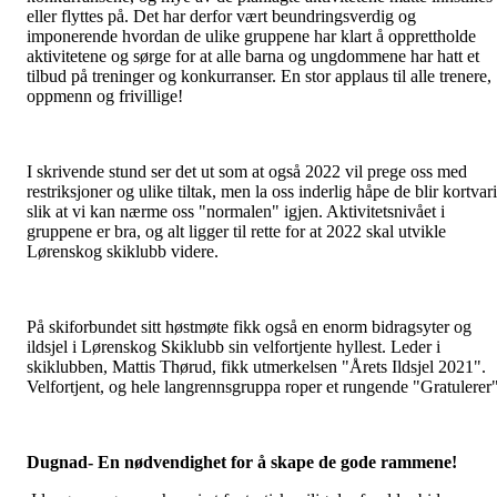
eller flyttes på. Det har derfor vært beundringsverdig og
imponerende hvordan de ulike gruppene har klart å opprettholde
aktivitetene og sørge for at alle barna og ungdommene har hatt et
tilbud på treninger og konkurranser. En stor applaus til alle trenere,
oppmenn og frivillige!
I skrivende stund ser det ut som at også 2022 vil prege oss med
restriksjoner og ulike tiltak, men la oss inderlig håpe de blir kortvar
slik at vi kan nærme oss "normalen" igjen. Aktivitetsnivået i
gruppene er bra, og alt ligger til rette for at 2022 skal utvikle
Lørenskog skiklubb videre.
På skiforbundet sitt høstmøte fikk også en enorm bidragsyter og
ildsjel i Lørenskog Skiklubb sin velfortjente hyllest. Leder i
skiklubben, Mattis Thørud, fikk utmerkelsen "Årets Ildsjel 2021".
Velfortjent, og hele langrennsgruppa roper et rungende "Gratulerer
Dugnad- En nødvendighet for å skape de gode rammene!