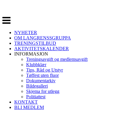
Veksle
navigasjon
NYHETER
OM LANGRENSSGRUPPA
TRENINGSTILBUD
AKTIVITETSKALENDER
INFORMASJON
Treningsavgift og medlemsavgift
Klubbklær
Tips, Råd og Utstyr
Tøffest uten fluor
Dokumentarkiv
Bildegalleri
Skjema for utlegg
Politiattest
KONTAKT
BLI MEDLEM