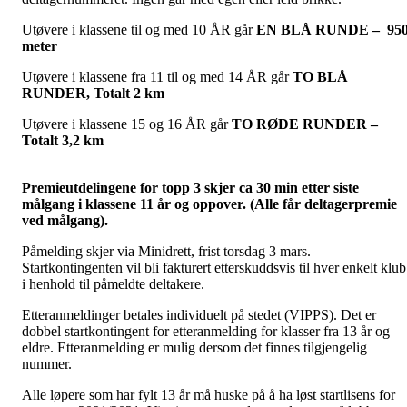
Utøvere i klassene til og med 10 ÅR går
EN BLÅ RUNDE – 95
meter
Utøvere i klassene fra 11 til og med 14 ÅR går
TO BLÅ
RUNDER, Totalt 2 km
Utøvere i klassene 15 og 16 ÅR går
TO RØDE RUNDER –
Totalt 3,2 km
Premieutdelingene for topp 3 skjer ca 30 min etter siste
målgang i klassene 11 år og oppover. (Alle får deltagerpremie
ved målgang).
Påmelding skjer via Minidrett, frist torsdag 3 mars.
Startkontingenten vil bli fakturert etterskuddsvis til hver enkelt klu
i henhold til påmeldte deltakere.
Etteranmeldinger betales individuelt på stedet (VIPPS). Det er
dobbel startkontingent for etteranmelding for klasser fra 13 år og
eldre. Etteranmelding er mulig dersom det finnes tilgjengelig
nummer.
Alle løpere som har fylt 13 år må huske på å ha løst startlisens for